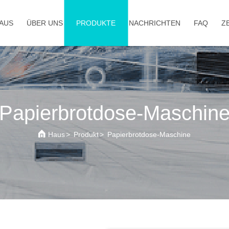
AUS
ÜBER UNS
PRODUKTE
NACHRICHTEN
FAQ
Z
Papierbrotdose-Maschin
Haus
>
Produkt
>
Papierbrotdose-Maschine