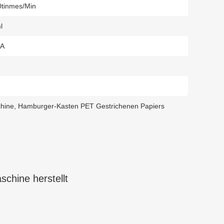
0tinmes/min
l
NA
hine
,
Hamburger-Kasten PET Gestrichenen Papiers
chine herstellt