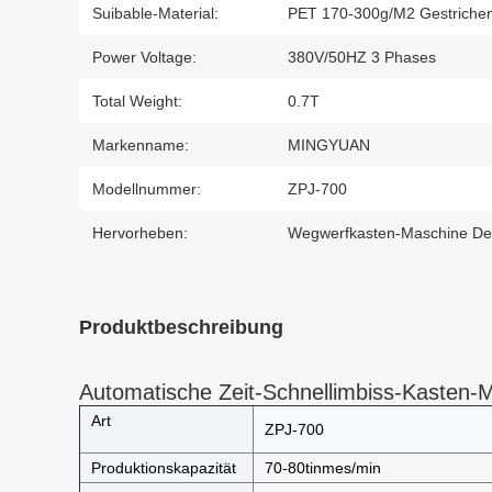
Suibable-Material:
PET 170-300g/m2 Gestrichen
Power Voltage:
380V/50HZ 3 Phases
Total Weight:
0.7T
Markenname:
MINGYUAN
Modellnummer:
ZPJ-700
Hervorheben:
Wegwerfkasten-Maschine D
Produktbeschreibung
Automatische Zeit-Schnellimbiss-Kasten-M
Art
ZPJ-700
Produktionskapazität
70-80tinmes/min