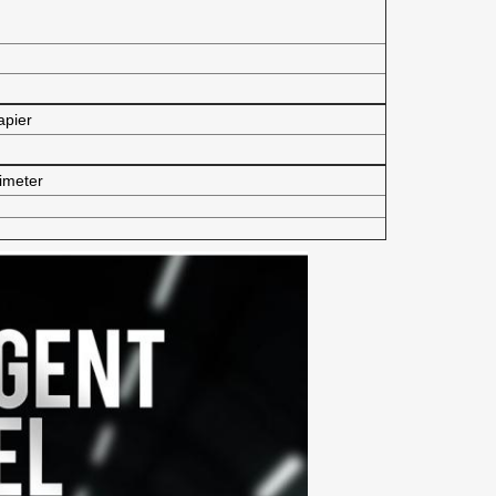
apier
imeter