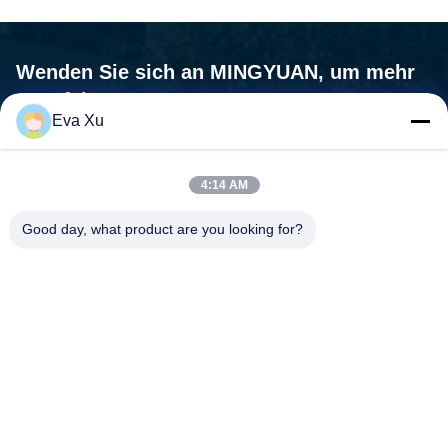
Wenden Sie sich an MINGYUAN, um mehr
zu erfahren.
Eva Xu
Wir sind nicht nur ein Maschinenlieferant, wir sind Ihr Partner, Ihr
Bedürfnisse sind unsere Mission.
4:14 AM

Adresse:Nr. 1588, Huaming Road, Feiyun Street, Stadt
Good day, what product are you looking for?
Ruian, Provinz Zhejiang - 325200 China
Treten Sie mit uns in Verbindung
Telefon:
+86-0577-58107387