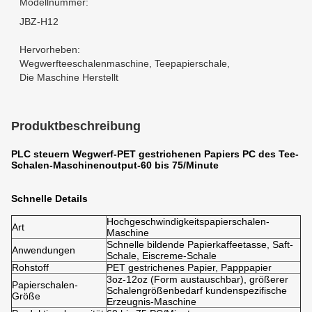
Modellnummer:
JBZ-H12
Hervorheben:
Wegwerfteeschalenmaschine
,
Teepapierschale
,
Die Maschine Herstellt
Produktbeschreibung
PLC steuern Wegwerf-PET gestrichenen Papiers PC des Tee-
Schalen-Maschinenoutput-60 bis 75/Minute
Schnelle Details
Hochgeschwindigkeitspapierschalen-
Art
Maschine
Schnelle bildende Papierkaffeetasse, Saft-
Anwendungen
Schale, Eiscreme-Schale
Rohstoff
PET gestrichenes Papier, Papppapier
3oz-12oz (Form austauschbar), größerer
Papierschalen-
Schalengrößenbedarf kundenspezifische
Größe
Erzeugnis-Maschine