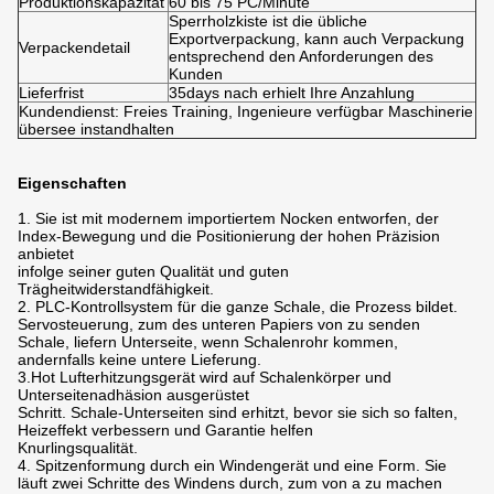
Produktionskapazität
60 bis 75 PC/Minute
Sperrholzkiste ist die übliche
Exportverpackung, kann auch Verpackung
Verpackendetail
entsprechend den Anforderungen des
Kunden
Lieferfrist
35days nach erhielt Ihre Anzahlung
Kundendienst: Freies Training, Ingenieure verfügbar Maschinerie
übersee instandhalten
Eigenschaften
1. Sie ist mit modernem importiertem Nocken entworfen, der
Index-Bewegung und die Positionierung der hohen Präzision
anbietet
infolge seiner guten Qualität und guten
Trägheitwiderstandfähigkeit.
2. PLC-Kontrollsystem für die ganze Schale, die Prozess bildet.
Servosteuerung, zum des unteren Papiers von zu senden
Schale, liefern Unterseite, wenn Schalenrohr kommen,
andernfalls keine untere Lieferung.
3.Hot Lufterhitzungsgerät wird auf Schalenkörper und
Unterseitenadhäsion ausgerüstet
Schritt. Schale-Unterseiten sind erhitzt, bevor sie sich so falten,
Heizeffekt verbessern und Garantie helfen
Knurlingsqualität.
4. Spitzenformung durch ein Windengerät und eine Form. Sie
läuft zwei Schritte des Windens durch, zum von a zu machen