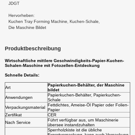
JDGT
Hervorheben:
Kuchen Tray Forming Machine
,
Kuchen-Schale
,
Die Maschine Bildet
Produktbeschreibung
Wirtschaftliche mittlere Geschwindigkeits-Papier-Kuchen-
Schalen-Maschine mit Fotozellen-Entdeckung
Schnelle Details:
Papierkuchen-Behälter, der Maschine
Art
bildet
Papierkuchen-Behälter, Papierkuchen-
Anwendungen
Schale
Fettdichtes, Ameise-Öl Papier oder Folien-
Verpackungsmaterial
Papier
Zertifikat
CER
Führt verfügbar aus, um Maschinerie
Nach Service
übersee instandzuhalten
Sperrholzkiste ist die übliche
Exportverpackung, kann auch Verpackung