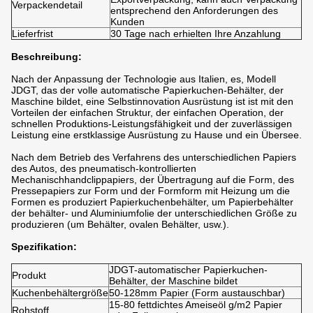
Verpackendetail
entsprechend den Anforderungen des
Kunden
Lieferfrist
30 Tage nach erhielten Ihre Anzahlung
Beschreibung:
Nach der Anpassung der Technologie aus Italien, es, Modell
JDGT, das der volle automatische Papierkuchen-Behälter, der
Maschine bildet, eine Selbstinnovation Ausrüstung ist ist mit den
Vorteilen der einfachen Struktur, der einfachen Operation, der
schnellen Produktions-Leistungsfähigkeit und der zuverlässigen
Leistung eine erstklassige Ausrüstung zu Hause und ein Übersee.
Nach dem Betrieb des Verfahrens des unterschiedlichen Papiers
des Autos, des pneumatisch-kontrollierten
Mechanischhandclippapiers, der Übertragung auf die Form, des
Pressepapiers zur Form und der Formform mit Heizung um die
Formen es produziert Papierkuchenbehälter, um Papierbehälter
der behälter- und Aluminiumfolie der unterschiedlichen Größe zu
produzieren (um Behälter, ovalen Behälter, usw.).
Spezifikation:
JDGT-automatischer Papierkuchen-
Produkt
Behälter, der Maschine bildet
Kuchenbehältergröße
50-128mm Papier (Form austauschbar)
15-80 fettdichtes Ameiseöl g/m2 Papier
Rohstoff