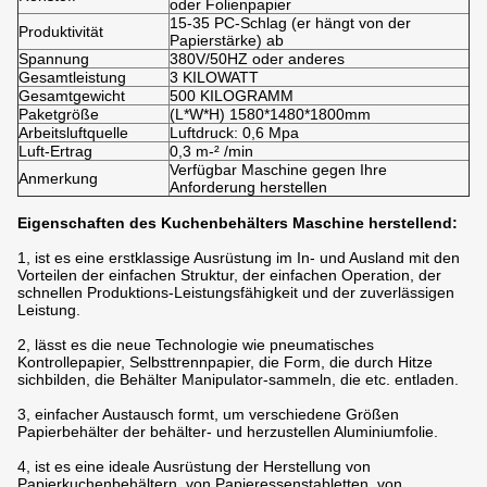
oder Folienpapier
15-35 PC-Schlag (er hängt von der
Produktivität
Papierstärke) ab
Spannung
380V/50HZ oder anderes
Gesamtleistung
3 KILOWATT
Gesamtgewicht
500 KILOGRAMM
Paketgröße
(L*W*H) 1580*1480*1800mm
Arbeitsluftquelle
Luftdruck: 0,6 Mpa
Luft-Ertrag
0,3 m-² /min
Verfügbar Maschine gegen Ihre
Anmerkung
Anforderung herstellen
Eigenschaften des Kuchenbehälters Maschine herstellend:
1, ist es eine erstklassige Ausrüstung im In- und Ausland mit den
Vorteilen der einfachen Struktur, der einfachen Operation, der
schnellen Produktions-Leistungsfähigkeit und der zuverlässigen
Leistung.
2, lässt es die neue Technologie wie pneumatisches
Kontrollepapier, Selbsttrennpapier, die Form, die durch Hitze
sichbilden, die Behälter Manipulator-sammeln, die etc. entladen.
3, einfacher Austausch formt, um verschiedene Größen
Papierbehälter der behälter- und herzustellen Aluminiumfolie.
4, ist es eine ideale Ausrüstung der Herstellung von
Papierkuchenbehältern, von Papieressenstabletten, von