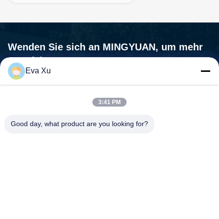
Wenden Sie sich an MINGYUAN, um mehr
zu erfahren.
Eva Xu
Wir sind nicht nur ein Maschinenlieferant, wir sind Ihr Partner, Ihr
Bedürfnisse sind unsere Mission.
3:41 PM

Adresse:Nr. 1588, Huaming Road, Feiyun Street, Stadt
Good day, what product are you looking for?
Ruian, Provinz Zhejiang - 325200 China
Treten Sie mit uns in Verbindung
Telefon:
+86-0577-58107387