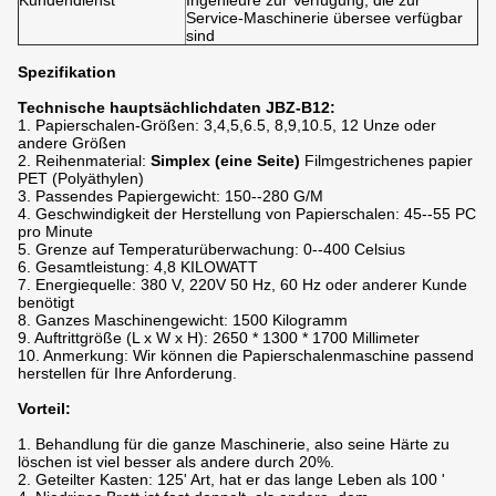
Kundendienst
Ingenieure zur Verfügung, die zur
Service-Maschinerie übersee verfügbar
sind
Spezifikation
Technische hauptsächlichdaten JBZ-B12:
1. Papierschalen-Größen: 3,4,5,6.5, 8,9,10.5, 12 Unze oder
andere Größen
2. Reihenmaterial:
Simplex (eine Seite)
Filmgestrichenes papier
PET (Polyäthylen)
3. Passendes Papiergewicht: 150--280 G/M
4. Geschwindigkeit der Herstellung von Papierschalen: 45--55 PC
pro Minute
5. Grenze auf Temperaturüberwachung: 0--400 Celsius
6. Gesamtleistung: 4,8 KILOWATT
7. Energiequelle: 380 V, 220V 50 Hz, 60 Hz oder anderer Kunde
benötigt
8. Ganzes Maschinengewicht: 1500 Kilogramm
9. Auftrittgröße (L x W x H): 2650 * 1300 * 1700 Millimeter
10. Anmerkung: Wir können die Papierschalenmaschine passend
herstellen für Ihre Anforderung.
Vorteil:
1. Behandlung für die ganze Maschinerie, also seine Härte zu
löschen ist viel besser als andere durch 20%.
2. Geteilter Kasten: 125' Art, hat er das lange Leben als 100 '