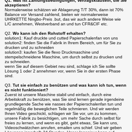
Q1: Was ist Zahlungsbedingungen, Vertragsklauseln, die Sie
akzeptieren?
Normalerweise schätzen wir Ablagerung T/T 30%, dann ist 70%
Balance vor Versand zahlend, bieten wir normalerweise
UHRKETTE Ningbo-Preis .but, das wir auch andere Weise wie
L/C annehmen, Westverband an und tun CFR&CIF etc.
Q2.
Wo kann ich den Rohstoff erhalten?
solution1: Kauf druckte und cutted Papierschalenfan von uns
solution2: finden Sie die Fabrik in Ihrem Bereich, um für Sie zu
drucken und zu schneiden
solution3: kaufen Sie die flexo Druckmaschine und
stempelschneidene Maschine, um durch selbst zu drucken und
zu schneiden.
wenn Sie auf diesem Gebiet neu sind, schlage ich Sie sollte
Lösung 1 oder 2 annehmen vor, wenn Sie in der ersten Phase
sind.
Q3.
Tut sie einfach zu benützen und was kann ich tun, wenn
es nicht funktioniert?
Zuerst ist unsere Maschine stabil und einfach, durch eine
Arbeitskraft zu benützen, was Sie sind lernen gerade irgendeine
grundlegende Sache wie nasses der Papierschalenfan tun und
regelmäßig die beweglichen Teile schmieren. Und wir werden
Ihnen Video geschickt, schlagen wir Sie vor, um zu kommen,
unsere Fabrik zu besichtigen, um mehr Sache durch selbst für
freies zu lernen, und wenn es gibt, geht etwas, Sie kann uns,
Videoschwätzchen anrufen, emailen uns schief. Und wir geben