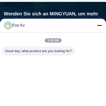
Wenden Sie sich an MINGYUAN, um mehr
zu erfahren.
Eva Xu
Wir sind nicht nur ein Maschinenlieferant, wir sind Ihr Partner, Ihr
Bedürfnisse sind unsere Mission.
5:28 AM

Adresse:Nr. 1588, Huaming Road, Feiyun Street, Stadt
Good day, what product are you looking for?
Ruian, Provinz Zhejiang - 325200 China
Treten Sie mit uns in Verbindung
Telefon:
+86-0577-58107387
Handy:
+8615157799231