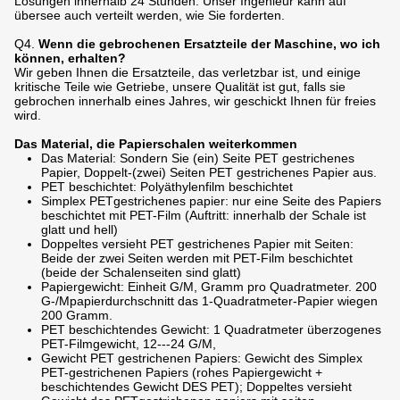
Lösungen innerhalb 24 Stunden. Unser Ingenieur kann auf
übersee auch verteilt werden, wie Sie forderten.
Q4.
Wenn die gebrochenen Ersatzteile der Maschine, wo ich
können, erhalten?
Wir geben Ihnen die Ersatzteile, das verletzbar ist, und einige
kritische Teile wie Getriebe, unsere Qualität ist gut, falls sie
gebrochen innerhalb eines Jahres, wir geschickt Ihnen für freies
wird.
Das Material, die Papierschalen weiterkommen
Das Material: Sondern Sie (ein) Seite PET gestrichenes
Papier, Doppelt-(zwei) Seiten PET gestrichenes Papier aus.
PET beschichtet: Polyäthylenfilm beschichtet
Simplex PETgestrichenes papier: nur eine Seite des Papiers
beschichtet mit PET-Film (Auftritt: innerhalb der Schale ist
glatt und hell)
Doppeltes versieht PET gestrichenes Papier mit Seiten:
Beide der zwei Seiten werden mit PET-Film beschichtet
(beide der Schalenseiten sind glatt)
Papiergewicht: Einheit G/M, Gramm pro Quadratmeter. 200
G-/Mpapierdurchschnitt das 1-Quadratmeter-Papier wiegen
200 Gramm.
PET beschichtendes Gewicht: 1 Quadratmeter überzogenes
PET-Filmgewicht, 12---24 G/M,
Gewicht PET gestrichenen Papiers: Gewicht des Simplex
PET-gestrichenen Papiers (rohes Papiergewicht +
beschichtendes Gewicht DES PET); Doppeltes versieht