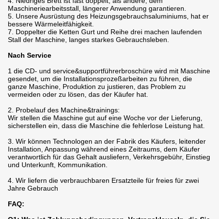
4. Niedriges Brett ist fast doppelt, als andere, dem
Maschineriearbeitsstall, längerer Anwendung garantieren.
5. Unsere Ausrüstung des Heizungsgebrauchsaluminiums, hat er
bessere Wärmeleitfähigkeit.
7. Doppelter die Ketten Gurt und Reihe drei machen laufenden
Stall der Maschine, langes starkes Gebrauchsleben.
Nach Service
1 die CD- und service&supportführerbroschüre wird mit Maschine
gesendet, um die Installationsprozeßarbeiten zu führen, die
ganze Maschine, Produktion zu justieren, das Problem zu
vermeiden oder zu lösen, das der Käufer hat.
2. Probelauf des Machine&trainings:
Wir stellen die Maschine gut auf eine Woche vor der Lieferung,
sicherstellen ein, dass die Maschine die fehlerlose Leistung hat.
3. Wir können Technologen an der Fabrik des Käufers, leitender
Installation, Anpassung während eines Zeitraums, dem Käufer
verantwortlich für das Gehalt ausliefern, Verkehrsgebühr, Einstieg
und Unterkunft, Kommunikation.
4. Wir liefern die verbrauchbaren Ersatzteile für freies für zwei
Jahre Gebrauch
FAQ: