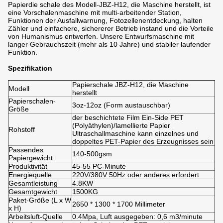
Papierdie schale des Modell-JBZ-H12, die Maschine herstellt, ist
eine Vorschalenmaschine mit multi-arbeitender Station,
Funktionen der Ausfallwarnung, Fotozellenentdeckung, halten
Zähler und einfachere, sichererer Betrieb instand und die Vorteile
von Humanismus entwerfen. Unsere Entwurfsmaschine mit
langer Gebrauchszeit (mehr als 10 Jahre) und stabiler laufender
Funktion.
Spezifikation
Papierschale JBZ-H12, die Maschine
Modell
herstellt
Papierschalen-
3oz-12oz (Form austauschbar)
Größe
der beschichtete Film Ein-Side PET
(Polyäthylen)/lamellierte Papier
Rohstoff
Ultraschallmaschine kann einzelnes und
doppeltes PET-Papier des Erzeugnisses sein
Passendes
140-500gsm
Papiergewicht
Produktivität
45-55 PC-Minute
Energiequelle
220V/380V 50Hz oder anderes erfordert
Gesamtleistung
4.8KW
Gesamtgewicht
1500KG
Paket-Größe (L x W
2650 * 1300 * 1700 Millimeter
x H)
Arbeitsluft-Quelle
0.4Mpa, Luft ausgegeben: 0,6 m3/minute