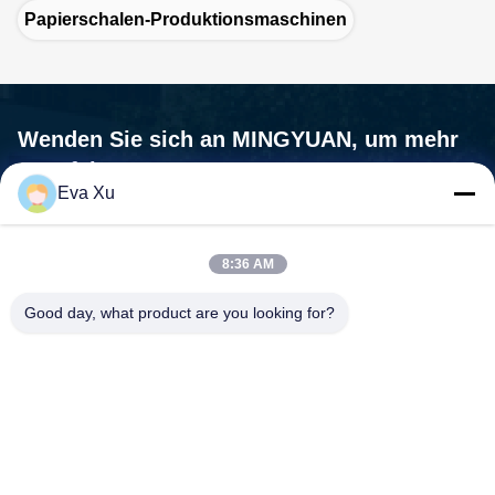
Papierschalen-Produktionsmaschinen
Wenden Sie sich an MINGYUAN, um mehr
zu erfahren.
Eva Xu
Wir sind nicht nur ein Maschinenlieferant, wir sind Ihr Partner, Ihr
Bedürfnisse sind unsere Mission.
8:36 AM

Adresse:Nr. 1588, Huaming Road, Feiyun Street, Stadt
Good day, what product are you looking for?
Ruian, Provinz Zhejiang - 325200 China
Treten Sie mit uns in Verbindung