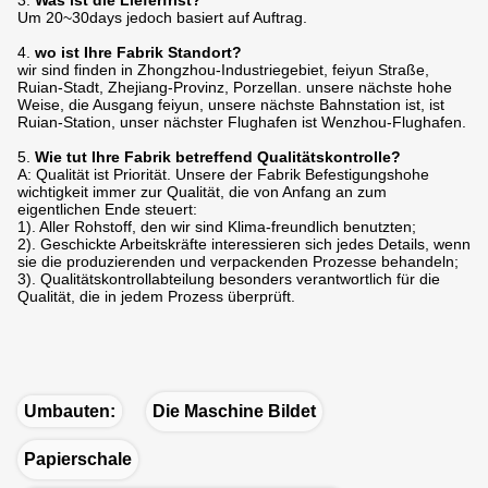
3.
Was ist die Lieferfrist?
Um 20~30days jedoch basiert auf Auftrag.
4.
wo ist Ihre Fabrik Standort?
wir sind finden in Zhongzhou-Industriegebiet, feiyun Straße,
Ruian-Stadt, Zhejiang-Provinz, Porzellan. unsere nächste hohe
Weise, die Ausgang feiyun, unsere nächste Bahnstation ist, ist
Ruian-Station, unser nächster Flughafen ist Wenzhou-Flughafen.
5.
Wie tut Ihre Fabrik betreffend Qualitätskontrolle?
A: Qualität ist Priorität. Unsere der Fabrik Befestigungshohe
wichtigkeit immer zur Qualität, die von Anfang an zum
eigentlichen Ende steuert:
1). Aller Rohstoff, den wir sind Klima-freundlich benutzten;
2). Geschickte Arbeitskräfte interessieren sich jedes Details, wenn
sie die produzierenden und verpackenden Prozesse behandeln;
3). Qualitätskontrollabteilung besonders verantwortlich für die
Qualität, die in jedem Prozess überprüft.
Umbauten:
Die Maschine Bildet
Papierschale