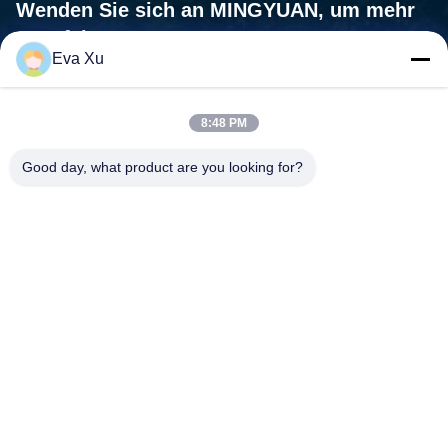
Wenden Sie sich an MINGYUAN, um mehr
zu erfahren.
Eva Xu
Wir sind nicht nur ein Maschinenlieferant, wir sind Ihr Partner, Ihr
Bedürfnisse sind unsere Mission.
8:48 PM

Adresse:Nr. 1588, Huaming Road, Feiyun Street, Stadt
Good day, what product are you looking for?
Ruian, Provinz Zhejiang - 325200 China
Treten Sie mit uns in Verbindung
Telefon:
+86-0577-58107387
Handy:
+8615157799231
E-Mail:
mingyuanmachine@gmail.com