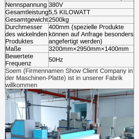
Nennspannung
380V
Gesamtleistung
5,5 KILOWATT
Gesamtgewicht
2500kg
Durchmesser
400mm (spezielle Produkte
des wickelnden
können auf Anfrage besonders
Produktes
angefertigt werden)
Maße
3200mm×2950mm×1400mm
Bewertete
50Hz
Frequenz
Soem (Firmennamen Show Client Company in
der Maschinen-Platte) ist in unserer Fabrik
willkommen