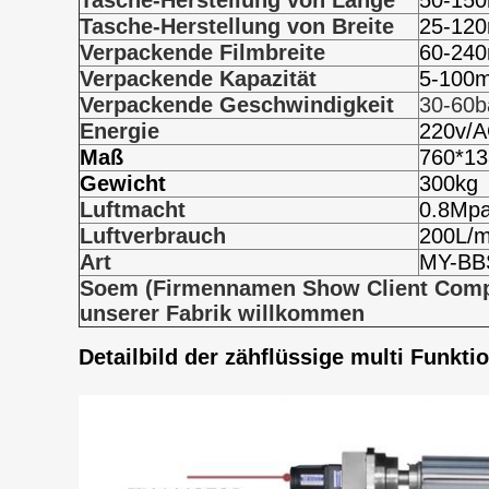
Tasche-Herstellung von Länge
50-15
Tasche-Herstellung von Breite
25-12
Verpackende Filmbreite
60-24
Verpackende Kapazität
5-100m
Verpackende Geschwindigkeit
30-60b
Energie
220v/A
Maß
760*1
Gewicht
300kg
Luftmacht
0.8Mp
Luftverbrauch
200L/m
Art
MY-BB
Soem (Firmennamen Show Client Compan
unserer Fabrik willkommen
Detailbild
der zähflüssige multi Funkt