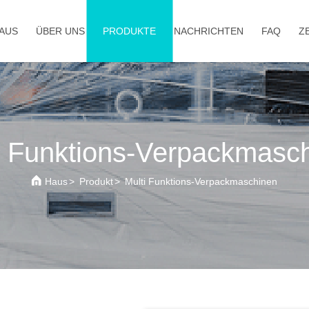
AUS
ÜBER UNS
PRODUKTE
NACHRICHTEN
FAQ
Z
i Funktions-Verpackmasc
Haus
>
Produkt
>
Multi Funktions-Verpackmaschinen