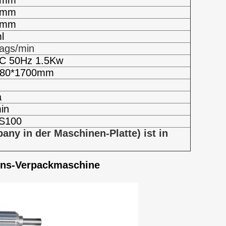
0mm
0mm
0mm
l
ags/min
C 50Hz 1.5Kw
380*1700mm
a
in
S100
y in der Maschinen-Platte) ist in
ions-Verpackmaschine