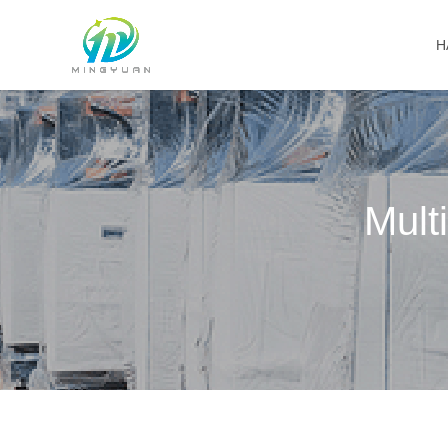
H
Mult