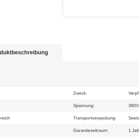
duktbeschreibung
Zweck:
Verp
Spannung:
380V
reich
Transportverpackung:
Seeta
Garantiezeitraum:
1 Jah