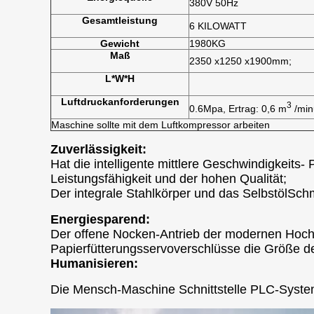
380V 50Hz
Gesamtleistung
6 KILOWATT
Gewicht
1980KG
Maß
2350 x1250 x1900mm;
L*W*H
Luftdruckanforderungen
3
0.6Mpa, Ertrag: 0,6 m
/min
Maschine sollte mit dem Luftkompressor arbeiten
Zuverlässigkeit:
Hat die intelligente mittlere Geschwindigkeits
Leistungsfähigkeit und der hohen Qualität;
Der integrale Stahlkörper und das SelbstölSchm
Energiesparend:
Der offene Nocken-Antrieb der modernen Hochp
Papierfütterungsservoverschlüsse die Größe des
Humanisieren:
Die Mensch-Maschine Schnittstelle PLC-System