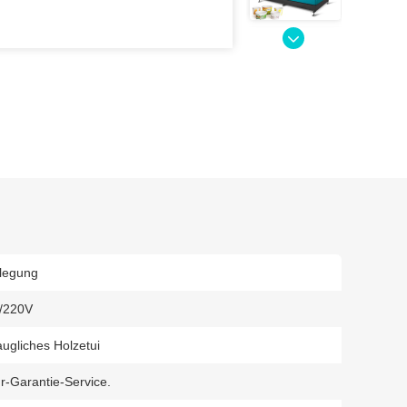
flegung
/220V
ugliches Holzetui
r-Garantie-Service.