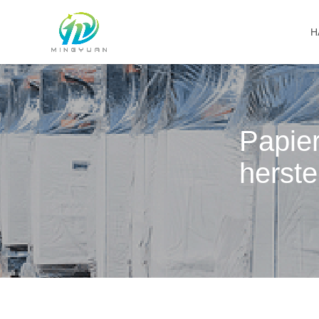
H
Papie
herstel