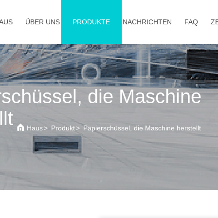
AUS
ÜBER UNS
PRODUKTE
NACHRICHTEN
FAQ
Z
rschüssel, die Maschine
lt
Haus
>
Produkt
>
Papierschüssel, die Maschine herstellt