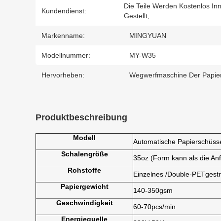
Die Teile Werden Kostenlos In
Kundendienst:
Gestellt,
Markenname:
MINGYUAN
Modellnummer:
MY-W35
Hervorheben:
Wegwerfmaschine Der Papie
Produktbeschreibung
Modell
Automatische Papierschüsse
Schalengröße
35oz (Form kann als die A
Rohstoffe
Einzelnes /Double-PETgestr
Papiergewicht
140-350gsm
Geschwindigkeit
60-70pcs/min
Energiequelle