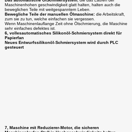
Das automatische ÖlSchmiersystem
, die das Laufen der
Maschinenhohen geschwindigkeit glatt halten, halten auch die
beweglichen Teile mit weitgespanntem Leben.
Bewegliche Teile der manuellen Ölmaschine:
die Arbeitskraft,
zum sie zu tun, welche einfachen sie vergessen.
Wenn Maschinenlauflange Zeit ohne Ölschmierung, die Maschine
sehr einfaches defektes ist.
6, vollesautomatisches Silikonöl-Schmiersystem direkt für
Papierfan
Neues Entwurfssilikonöl-Schmiersystem wird durch PLC
gesteuert
6:46 AM
Good day, what product are you looking for?
7, Maschine mit Reduzierer-Motor, die sicheren