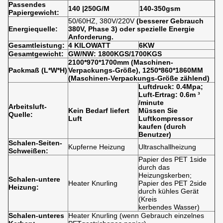
Passendes
140 |250G/M
140-350gsm
Papiergewicht:
50/60HZ, 380V/220V
(besserer Gebrauch
Energiequelle:
380V, Phase 3) oder spezielle Energie
Anforderung.
Gesamtleistung:
4 KILOWATT
6KW
Gesamtgewicht:
GW/NW: 1800KGS/1700KGS
2100*970*1700mm (Maschinen-
Packmaß (L*W*H)
Verpackungs-Größe), 1250*860*1860MM
(Maschinen-Verpackungs-Größe zählend)
Luftdruck: 0.4Mpa;
Luft-Ertrag: 0.6m ³
/minute
Arbeitsluft-
Kein Bedarf liefert
Müssen Sie
Quelle:
Luft
Luftkompressor
kaufen (durch
Benutzer)
Schalen-Seiten-
Kupferne Heizung
Ultraschallheizung
Schweißen:
Papier des PET 1side
durch das
Heizungskerben;
Schalen-untere
Heater Knurling
Papier des PET 2side
Heizung:
durch kühles Gerät
(Kreis
kerbendes Wasser)
Schalen-unteres
Heater Knurling (wenn Gebrauch einzelnes