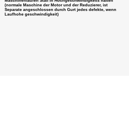
Maschinenlaufen Stall in Hochgeschwindigkeits halten
(normale Maschine der Motor und der Reduzierer, ist
Separate angeschlossen durch Gurt jedes defekte, wenn
Laufhohe geschwindigkeit)
Photo
Video Call
Audio Call