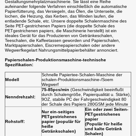
Gestaltungsmehrplatzmaschinerie. Sie lässt eine Reihe
aufeinander folgende Verfahren einschließlich die automatische
Papierfütterung, das Versiegeln, das Ölen, die Unterseite, die
lochen, die Heizung, das Kerben, das Winden laufen, die
entladende Schale, etc. Unsere doppelte Schalenmaschine des
Seite PET-gestrichenen Papiers (die doppelte Schale des
PETgestrichenen papiers, die Maschinerie herstellt) ist ein
ideales Gerät für das Produzieren von Getränkeschalen,
Teeschalen, die Kaffeetassen geworden und Papierschalen,
Marktpapierschalen, Eiscremepapierschalen oder andere
Wegwerfkegelart Nahrungsmittelpapierbehälter annonciert.
Papierschalen-Produktionsmaschine-
technische
Spezifikation:
Schnelle Papiertee-Schalen-Maschine der
Modell
schalen-Produktionsmaschine-/Soem
Wegwerf
75-85pcs/min
(Geschwindigkeit beeinflußt
durch Schalengröße, Papierqualität u. Stärke),
Nenndrehzahl:
9OZ, stabile PC der Fahrgeschwindigkeit 80
der Schale des Papiers 280GSM jede Minute
Ein oder zwei Seiten-
Nur ein-seitiges
PETgestrichenes
PETgestrichenes
papier
Rohstoff:
papier (populär für
(Populär für heiße
heiße
und kalte Getränk
Getränkschalen)
Schalen)