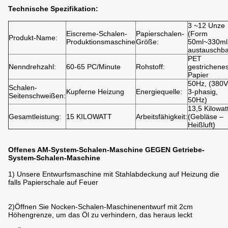
Technische Spezifikation:
3 ~12 Unze
Eiscreme-Schalen-
Papierschalen-
(Form
Produkt-Name:
Produktionsmaschine
Größe:
50ml~330ml
austauschba
PET
Nenndrehzahl:
60-65 PC/Minute
Rohstoff:
gestrichene
Papier
50Hz, (380V
Schalen-
Kupferne Heizung
Energiequelle:
3-phasig,
Seitenschweißen:
50Hz)
13,5 Kilowat
Gesamtleistung:
15 KILOWATT
Arbeitsfähigkeit:
(Gebläse –
Heißluft)
Offenes AM-System-Schalen-Maschine GEGEN Getriebe-
System-Schalen-Maschine
1) Unsere Entwurfsmaschine mit Stahlabdeckung auf Heizung die
falls Papierschale auf Feuer
2)Öffnen Sie Nocken-Schalen-Maschinenentwurf mit 2cm
Höhengrenze, um das Öl zu verhindern, das heraus leckt