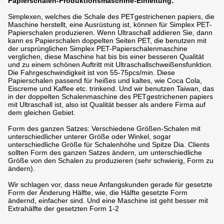
Papierschalen-Produktionsmaschine-Einleitung:
Simplexen, welches die Schale des PETgestrichenen papiers, die
Maschine herstellt, eine Ausrüstung ist, können für Simplex PET-
Papierschalen produzieren. Wenn Ultraschall addieren Sie, dann
kann es Papierschalen doppelten Seiten PET, die benutzen mit
der ursprünglichen Simplex PET-Papierschalenmaschine
verglichen, diese Maschine hat bis bis einer besseren Qualität
und zu einem schönen Auftritt mit Ultraschallschweißensfunktion.
Die Fahrgeschwindigkeit ist von 55-75pcs/min. Diese
Papierschalen passend für heißes und kaltes, wie Coca Cola,
Eiscreme und Kaffee etc. trinkend. Und wir benutzen Taiwan, das
in der doppelten Schalenmaschine des PETgestrichenen papiers
mit Ultraschall ist, also ist Qualität besser als andere Firma auf
dem gleichen Gebiet.
Form des ganzen Satzes: Verschiedene Größen-Schalen mit
unterschiedlicher unterer Größe oder Winkel, sogar
unterschiedliche Größe für Schalenhöhe und Spitze Dia. Clients
sollten Form des ganzen Satzes ändern, um unterschiedliche
Größe von den Schalen zu produzieren (sehr schwierig, Form zu
ändern).
Wir schlagen vor, dass neue Anfangskunden gerade für gesetzte
Form der Änderung Hälfte, wie, die Hälfte gesetzte Form
ändernd, einfacher sind. Und eine Maschine ist geht besser mit
Extrahälfte der gesetzten Form 1-2